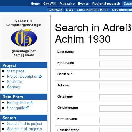
Home
GenWiki
Magazine
Events
Regional research
Data
GEDBAS
GOV
Local Heritage Book
City director
Search in Adreß
Achim 1930
Last name
First name
Project
Start page
Beruf o. ä.
Project Description
Statistics
Adresse
Contact
Data Entry
Ortsname
Editing Rules
User guide
Ortskennung
Search
Firmenname
Search in this project
Search in all projects
Familienstand