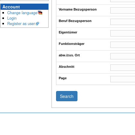
Account
Vorname Bezugsperson
Change language
Login
Beruf Bezugsperson
Register as user
Eigentümer
Funktionsträger
abw./zus. Ort
Abschnitt
Page