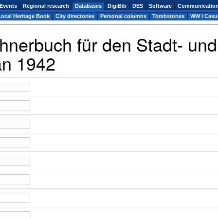
Events
Regional research
Databases
DigiBib
DES
Software
Communicatio
Local Heritage Book
City directories
Personal columns
Tombstones
WW I Casua
hnerbuch für den Stadt- und
an 1942