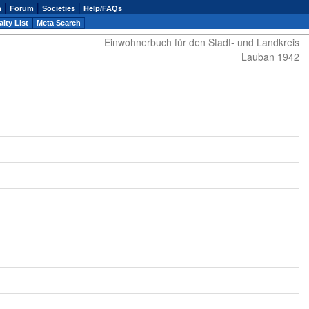
n
Forum
Societies
Help/FAQs
lty List
Meta Search
Einwohnerbuch für den Stadt- und Landkreis
Lauban 1942