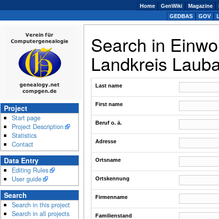
Home
GenWiki
Magazine
GEDBAS
GOV
Search in Einwo
Landkreis Laub
Last name
First name
Project
Start page
Beruf o. ä.
Project Description
Statistics
Adresse
Contact
Data Entry
Ortsname
Editing Rules
User guide
Ortskennung
Search
Firmenname
Search in this project
Search in all projects
Familienstand