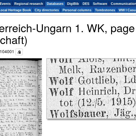
Events
Regional research
Databases
DigiBib
DES
Software
Communicatio
Local Heritage Book
City directories
Personal columns
Tombstones
WW I Casua
sterreich-Ungarn 1. WK, pag
chaft)
c104001