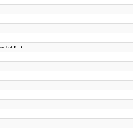
on der 4. K.T.D