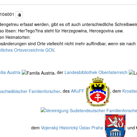
c104001
ngetreu erfasst werden, gibt es oft auch unterschiedliche Schreibwei
B. so lösen: Her?ego?ina steht für Herzegowina, Hercegovina usw.
nen Heimatorten:
nderungen sind Orte vielleicht nicht mehr auffindbar, wenn sie nach
tliches Ortsverzeichnis GOV
.
lia Austria
, der
Landesbibliothek Oberösterreich
, des
AKuFF
, dem
Kroatis
dem
Vojenský Historický Ústav Praha
und