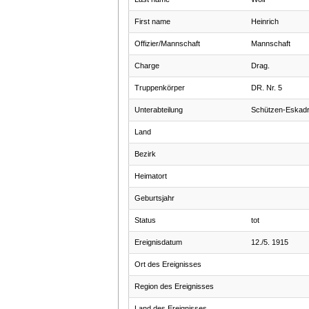
First name
Heinrich
Offizier/Mannschaft
Mannschaft
Charge
Drag.
Truppenkörper
DR. Nr. 5
Unterabteilung
Schützen-Eskadr
Land
Bezirk
Heimatort
Geburtsjahr
Status
tot
Ereignisdatum
12./5. 1915
Ort des Ereignisses
Region des Ereignisses
Land des Ereignisses