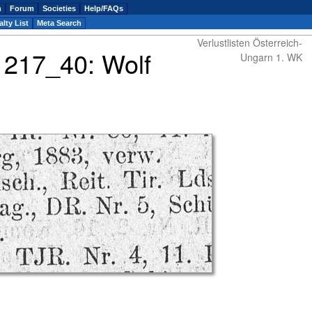
n
Forum
Societies
Help/FAQs
lty List
Meta Search
Verlustlisten Österreich-
e 217_40: Wolf
Ungarn 1. WK