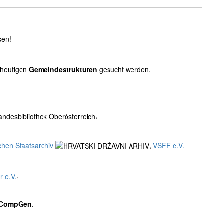
sen!
 heutigen
Gemeindestrukturen
gesucht werden.
,
chen Staatsarchiv
,
VSFF e.V.
,
CompGen
.