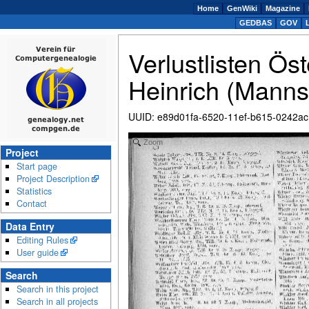
Home
GenWiki
Magazine
GEDBAS
GOV
Verlustlisten Ö
Heinrich (Manns
UUID
:
e89d01fa-6520-11ef-b615-0242a
Zoom
Project
Start page
Project Description
Statistics
Contact
Data Entry
Editing Rules
User guide
Search
Search in this project
Search in all projects