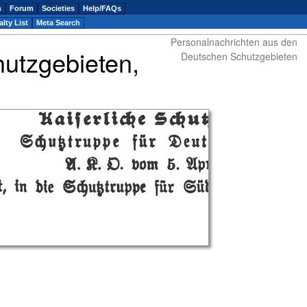
n
Forum
Societies
Help/FAQs
lty List
Meta Search
Personalnachrichten aus den
utzgebieten,
Deutschen Schutzgebieten