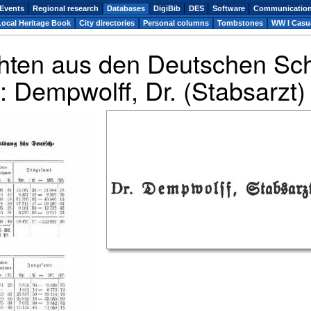
Events
Regional research
Databases
DigiBib
DES
Software
Communicatio
Local Heritage Book
City directories
Personal columns
Tombstones
WW I Casua
hten aus den Deutschen Sch
 Dempwolff, Dr. (Stabsarzt)