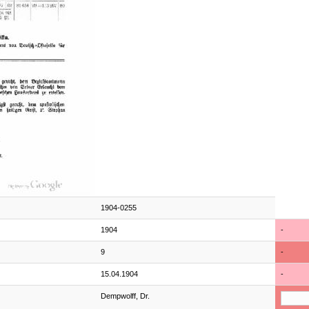
1904-0255
1904
-
9
-
15.04.1904
-
Dempwolff, Dr.