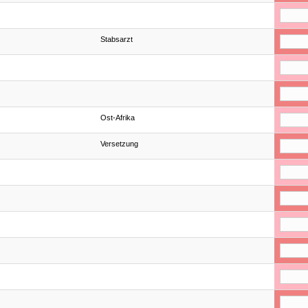
Stabsarzt
Ost-Afrika
Versetzung