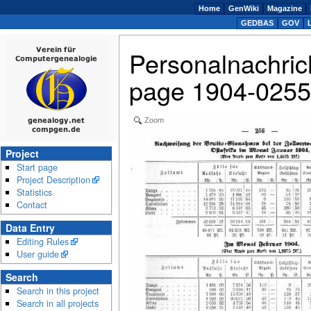
Home
GenWiki
Magazine
GEDBAS
GOV
Personalnachric
page 1904-0255:
Zoom
Project
Start page
Project Description
Statistics
Contact
Data Entry
Editing Rules
User guide
Search
Search in this project
Search in all projects