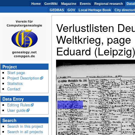
Home
GenWiki
Magazine
Events
Regional research
Data
GEDBAS
GOV
Local Heritage Book
City director
Verlustlisten De
Weltkrieg, page
Eduard (Leipzig
Zoom
Project
Start page
Project Description
Statistics
Contact
Data Entry
Editing Rules
User guide
Search
Search in this project
Search in all projects