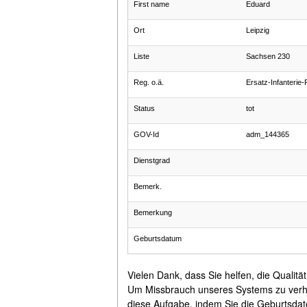
First name
Eduard
Ort
Leipzig
Liste
Sachsen 230
Reg. o.ä.
Ersatz-Infanterie
Status
tot
GOV-Id
adm_144365
Dienstgrad
Bemerk.
Bemerkung
Geburtsdatum
Vielen Dank, dass Sie helfen, die Qualitä
Um Missbrauch unseres Systems zu verhind
diese Aufgabe, indem Sie die Geburtsdat