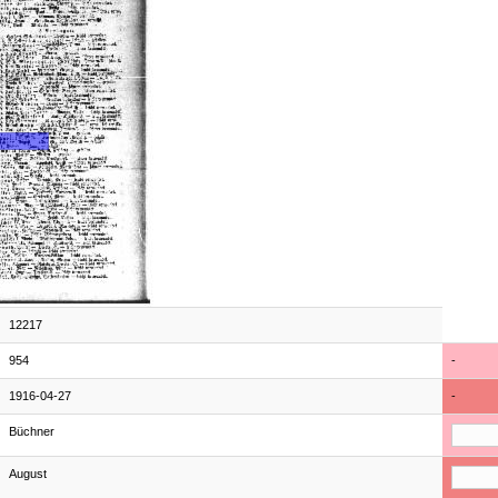
12217
954
-
1916-04-27
-
Büchner
August