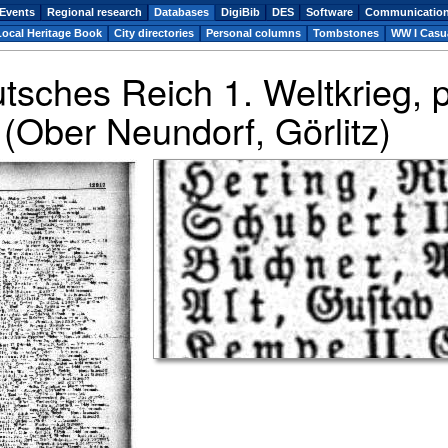
Events
Regional research
Databases
DigiBib
DES
Software
Communicatio
Local Heritage Book
City directories
Personal columns
Tombstones
WW I Casua
utsches Reich 1. Weltkrieg,
(Ober Neundorf, Görlitz)