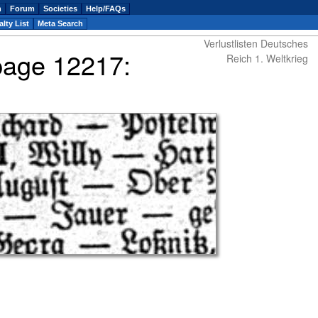
n
Forum
Societies
Help/FAQs
lty List
Meta Search
Verlustlisten Deutsches
 page 12217:
Reich 1. Weltkrieg