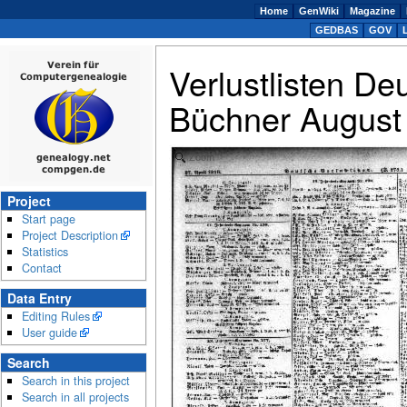
Home
GenWiki
Magazine
GEDBAS
GOV
Verlustlisten De
Büchner August 
Zoom
Project
Start page
Project Description
Statistics
Contact
Data Entry
Editing Rules
User guide
Search
Search in this project
Search in all projects