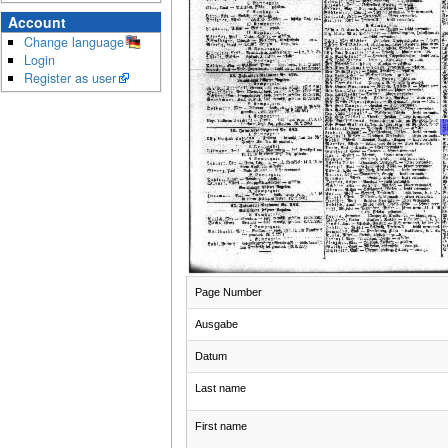
Account
Change language
Login
Register as user
Page Number
Ausgabe
Datum
Last name
First name