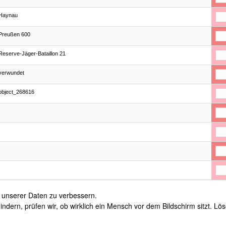
Haynau
Preußen 600
Reserve-Jäger-Bataillon 21
verwundet
object_268616
t unserer Daten zu verbessern.
ern, prüfen wir, ob wirklich ein Mensch vor dem Bildschirm sitzt. Lö