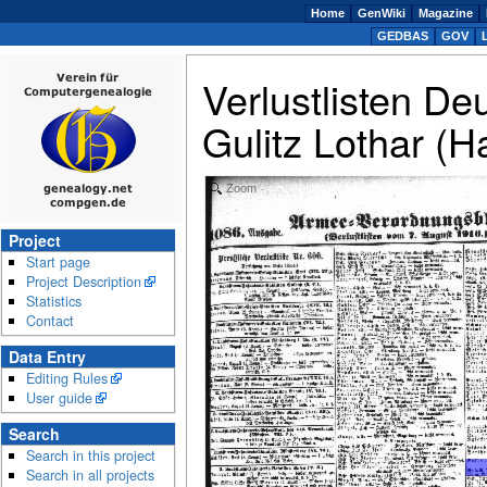
Home
GenWiki
Magazine
GEDBAS
GOV
Verlustlisten De
Gulitz Lothar (
Zoom
Project
Start page
Project Description
Statistics
Contact
Data Entry
Editing Rules
User guide
Search
Search in this project
Search in all projects