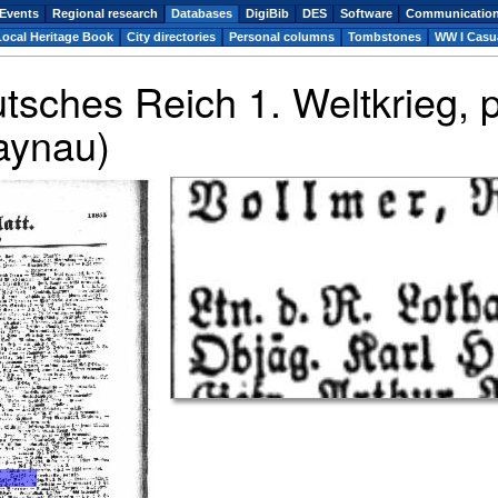
Events
Regional research
Databases
DigiBib
DES
Software
Communicatio
Local Heritage Book
City directories
Personal columns
Tombstones
WW I Casua
utsches Reich 1. Weltkrieg,
Haynau)