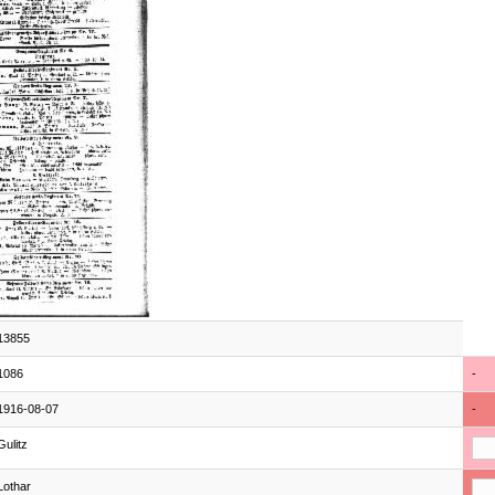
13855
1086
-
1916-08-07
-
Gulitz
Lothar