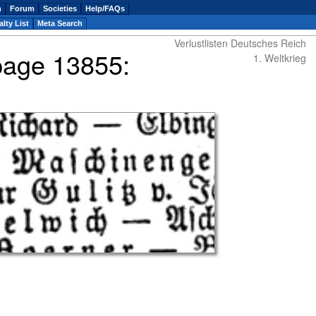
n
Forum
Societies
Help/FAQs
lty List
Meta Search
Verlustlisten Deutsches Reich
 page 13855:
1. Weltkrieg