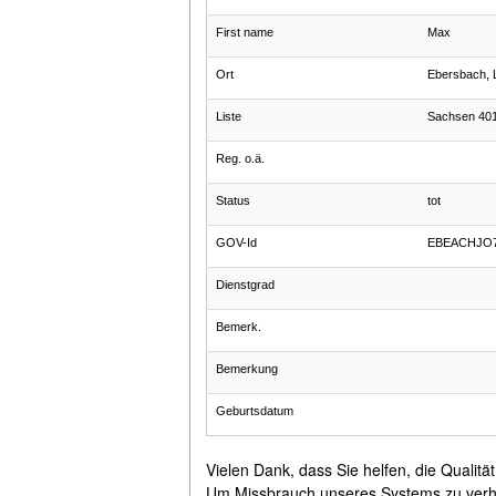
First name
Max
Ort
Ebersbach, 
Liste
Sachsen 40
Reg. o.ä.
Status
tot
GOV-Id
EBEACHJO
Dienstgrad
Bemerk.
Bemerkung
Geburtsdatum
Vielen Dank, dass Sie helfen, die Qualitä
Um Missbrauch unseres Systems zu verhind