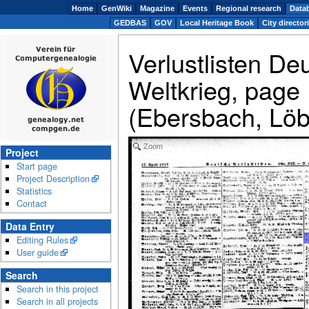
Home
GenWiki
Magazine
Events
Regional research
Data
GEDBAS
GOV
Local Heritage Book
City director
Verlustlisten De
Weltkrieg, pag
(Ebersbach, Lö
Zoom
Project
Start page
Project Description
Statistics
Contact
Data Entry
Editing Rules
User guide
Search
Search in this project
Search in all projects