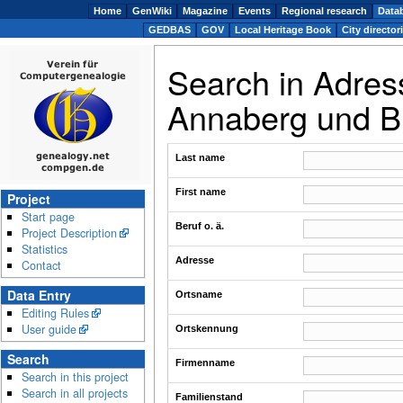
Home
GenWiki
Magazine
Events
Regional research
Data
GEDBAS
GOV
Local Heritage Book
City director
Search in Adres
Annaberg und B
Last name
First name
Project
Start page
Beruf o. ä.
Project Description
Statistics
Adresse
Contact
Data Entry
Ortsname
Editing Rules
User guide
Ortskennung
Search
Firmenname
Search in this project
Search in all projects
Familienstand