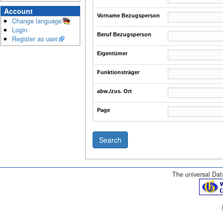
Account
Vorname Bezugsperson
Change language
Login
Beruf Bezugsperson
Register as user
Eigentümer
Funktionsträger
abw./zus. Ort
Page
The universal Data