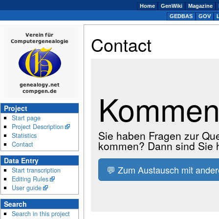
Home
GenWiki
Magazine
GEDBAS
GOV
Contact
Kommen 
Project
Start page
Project Description
Sie haben Fragen zur Quel
Statistics
kommen? Dann sind Sie hi
Contact
Data Entry
💬 Zum Austausch mit ande
Start transcription
Editing Rules
User guide
Search
Search in this project