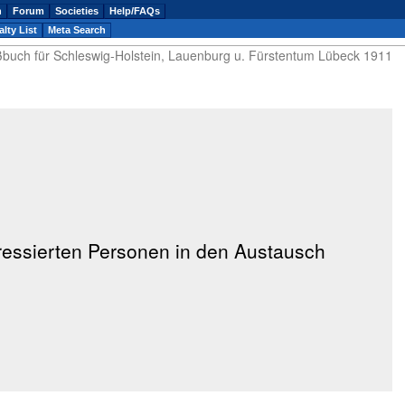
n
Forum
Societies
Help/FAQs
lty List
Meta Search
buch für Schleswig-Holstein, Lauenburg u. Fürstentum Lübeck 1911
eressierten Personen in den Austausch