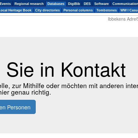
Events
Regional research
Databases
DigiBib
DES
Software
Communicatio
Local Heritage Book
City directories
Personal columns
Tombstones
WW I Casua
Ibbekens Adreß
Sie in Kontakt
le, zur Mithilfe oder möchten mit anderen int
er genau richtig.
ren Personen